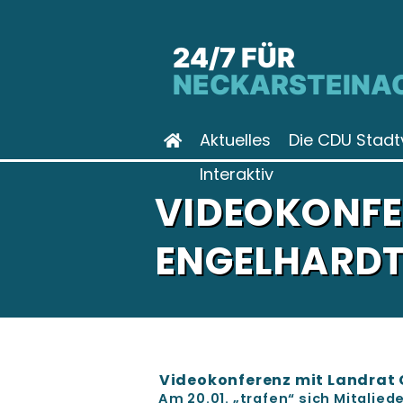
24/7 FÜR
NECKARSTEINA
Aktuelles
Die CDU Stadt
Interaktiv
VIDEOKONFE
ENGELHARD
Videokonferenz mit Landrat 
A
m 20.01. „trafen“ sich Mitglie