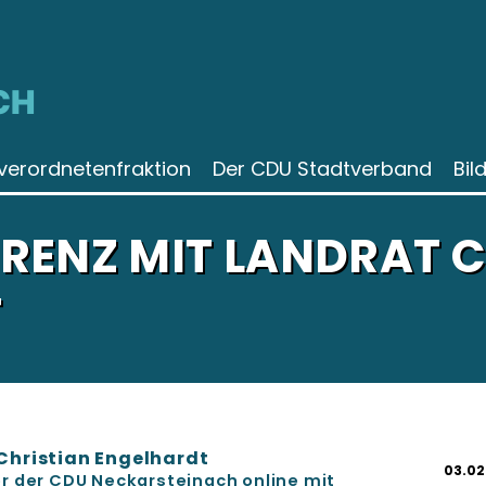
CH
verordnetenfraktion
Der CDU Stadtverband
Bil
RENZ MIT LANDRAT C
T
Christian Engelhardt
03.02
der der CDU Neckarsteinach online mit