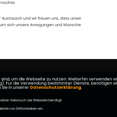
 möchte.
r Austausch und wir freuen uns, dass unser
, um sich unsere Anregungen und Wünsche
ind, um die Webseite zu nutzen. Weiterhin verwenden wir 
eckarsteinach
ür die Verwendung bestimmter Dienste, benötigen wir Ihr
 Sie in unserer
Datenschutzerklärung
.
mäßen Gebrauch der Webseite benötigt.
takt
bote von Drittanbietern ein.