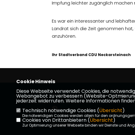
Impfung leichter zugänglich machen
Es war ein interessanter und lebhafte
Landrat sich die Zeit genommen hat
anzuhören.
Ihr Stadtverband CDU Neckarsteinach
Cookie Hinweis
Diese Webseite verwendet Cookies, die notwendig s
Homepage des CDU Stadtverbandes N
Webangebot zu verbessern (Website-Optmierung). F
jederzeit widerrufen. Weitere Informationen finden
Technisch notwendige Cookies (
Übersicht
)
Die notwendigen Cookies werden allein für den ordnungsge
Cookies von Drittanbietern (
Übersicht
)
Impressum
Datenschutz
Kon
Zur Optimierung unserer Webseite binden wir Dienste und Ange