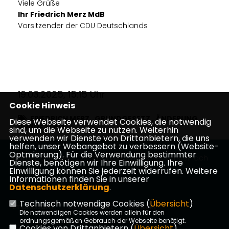
Viele Grüße
Ihr Friedrich Merz MdB
Vorsitzender der CDU Deutschlands
19.03.2025, 15:15 Uhr
Cookie Hinweis
FRIEDRICH MERZ
,
GRUNDGESETZ
,
ÄNDERUNG
,
Diese Webseite verwendet Cookies, die notwendig
BUNDESTAG
sind, um die Webseite zu nutzen. Weiterhin
verwenden wir Dienste von Drittanbietern, die uns
helfen, unser Webangebot zu verbessern (Website-
Optmierung). Für die Verwendung bestimmter
Homepage des CDU Stadtverbandes Neckarsteinach
Dienste, benötigen wir Ihre Einwilligung. Ihre
Einwilligung können Sie jederzeit widerrufen. Weitere
Informationen finden Sie in unserer
Datenschutzerklärung
.
Technisch notwendige Cookies (
Übersicht
)
Impressum
Datenschutz
Kontakt
Die notwendigen Cookies werden allein für den
ordnungsgemäßen Gebrauch der Webseite benötigt.
Cookies von Drittanbietern (
Übersicht
)